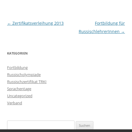
Beitragsnavigation
←
Zertifikatsverleihung 2013
Fortbildung für
RussischlehrerInnen
→
KATEGORIEN
Fortbildung
Russischolympiade
Russischzertifikat TRKI
Sprachentage
Uncategorized
Verband
Suchen
nach: